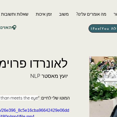
ר
?מה אומרים עלינו
משוב
זמן איכות
שאלות ותשובות
⭐האזינו לפרק השלישי🎧
IFee
לאונרדו פרוימ
NLP יועץ מאסטר
המוטו שלי לחיים: "
 than meets the eye"
video/26e396_8c5e16cba96642429e06dd
480p/mp4/file.mp4