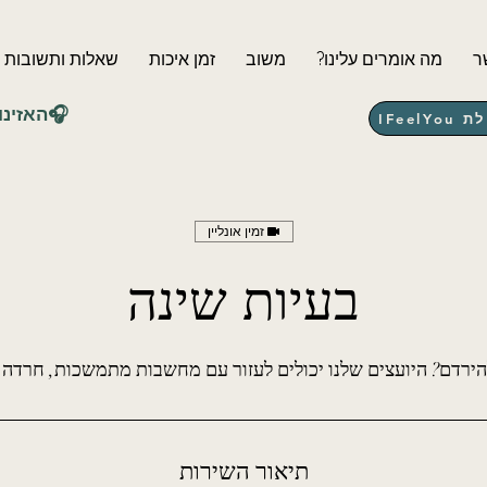
ר
?מה אומרים עלינו
משוב
זמן איכות
שאלות ותשובות
⭐האזינו לפרק השלישי🎧
IFee
זמין אונליין
בעיות שינה
רדם? היועצים שלנו יכולים לעזור עם מחשבות מתמשכות, חרדה ל
תיאור השירות