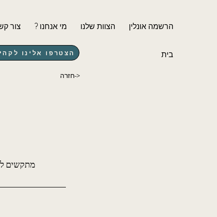
הרשמה אונלין
הצוות שלנו
? מי אנחנו
צור קש
הצטרפו אלינו לקהילת lYou
בית
חזרה->
מתקשים להי